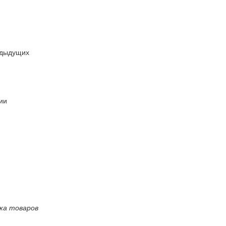
едыдущих
ии
ка товаров