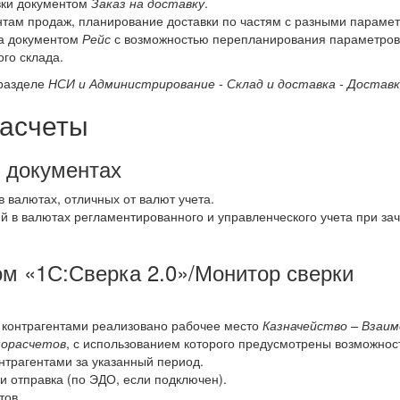
вки документом
Заказ на доставку
.
нтам продаж, планирование доставки по частям с разными параме
ва документом
Рейс
с возможностью перепланирования параметров 
го склада.
 разделе
НСИ и Администрирование - Склад и доставка - Достав
расчеты
в документах
 валютах, отличных от валют учета.
 в валютах регламентированного и управленческого учета при зач
ом «1С:Сверка 2.0»/Монитор сверки
с контрагентами реализовано рабочее место
Казначейство – Взаи
морасчетов
, с использованием которого предусмотрены возможнос
онтрагентами за указанный период.
и отправка (по ЭДО, если подключен).
тов.