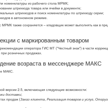
ли номенклатуры из рабочего стола МРМК;
овании штрихкода товара или ячейки в документе;
кальных штрихкодов и поиск номенклатуры по штрихкоду серии;
хкодов в автономном режиме.
с МРМК также сохраняется – кладовщик может выполнять как в пр
рекции с маркированным товаром
 рекомендации оператора ГИС МТ ("Честный знак") в части коррекц
 при розничных продажах.
дение возраста в мессенджере МАКС
ре МАКС.
кой версии 2.5, включающая следующие возможности:
чки доставки
;
тах продаж (
Заказ клиента
,
Реализация товаров и услуг
,
Отгруз