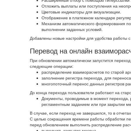
Расширенный отбор с помощью гиперссылки
Отложить выплаты или поступления на неоп
Цветовые индикаторы для визуализации.
Отображение в платежном календаре регуляр
Механизм автоматического формирования поя
выполнении заданных условий.
Добавлены новые настройки для удобства работы 
Перевод на онлайн взаиморас
При обновлении автоматически запустится переход
следующие операции:
распределение взаиморасчетов по старой ар
заполнение регистра перехода, для переноса
многопоточный перенос данных регистров рас
До конца перехода пользователи работают на старо
Документы, проводимые в момент перехода, 
регламентным заданием или при закрытии ме
В случае, если переход не завершился, то в отчет
С целью сокращения времени работы обработки пе
перед обновлением выполнить распределение расч
выполнить закрытие месяца