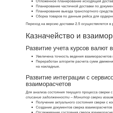
Отложенное планирование исходящей доста
Планирование частичной доставки по докуме
Планирование выезда транспортного средст
Сборка товаров по данным рейса для ордерно
Переход на версию доставки 2.5 осуществялется в
Казначейство и взаимо
Развитие учета курсов валют 
Увеличена точность ведения взаиморасчетов в
Переработан алгоритм расчета сумм движений
на накладные.
Развитие интеграции с сервис
взаиморасчетов
Для анализа состояния текущего процесса сверки 
списание задолженности – Монитор сверки взаи
Получение актуального состояния сверки с к
Создание документов сверка взаиморасчетов 
Отслеживание состояния сверок взаиморасче