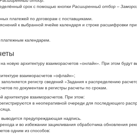
Расширенный отбор
.
ределённый срок с помощью кнопки
Расширенный отбор – Заморо
ных платежей по договорам с поставщиками.
снений к выбранной ячейке календаря и строке расшифровки при
с платежным календарем.
четы
 на новую архитектуру взаиморасчетов «онлайн». При этом будут 
хитектуре взаиморасчетов «офлайн»;
 заполняется регистр сведений «Задания к распределению расчет
четов по документам в регистры расчеты по срокам.
й архитектуре взаиморасчетов. При этом:
регистрируются в неоперативной очереди для последующего расп
сяца.
ах выводится предупреждающая надпись.
рехода и во избежании зацикливания обработчика обновления рек
етов одним из способов: