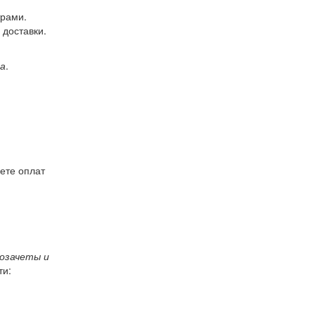
трами.
доставки.
ка
.
ете оплат
мозачеты и
ти: