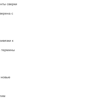
енты сверки
верена с
ивязки к
ь термины
ь новые
угим