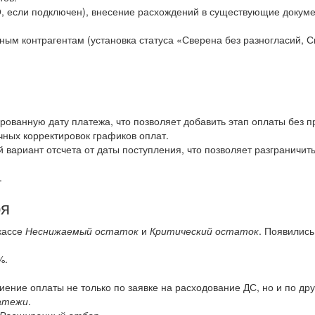
О, если подключен), внесение расхождений в существующие докум
ым контрагентам (установка статуса «Сверена без разногласий, С
ованную дату платежа, что позволяет добавить этап оплаты без пр
чных корректировок графиков оплат.
 вариант отсчета от даты поступления, что позволяет разграничит
.
ря
кассе
Неснижаемый остаток
и
Критический остаток
. Появилис
%.
иение оплаты не только по заявке на расходование ДС, но и по др
атежи
.