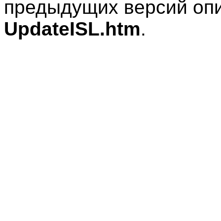
предыдущих версий оп
UpdateISL.htm
.