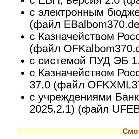
с электронным бюдже
(файл EBalbom370.def
с Казначейством Рос
(файл OFKalbom370.d
с системой ПУД ЭБ 1.
с Казначейством Росс
37.0 (файл OFKXML37
с учреждениями Банк
2025.2.1) (файл UFEB
Смо