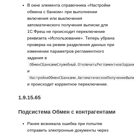
В окне элемента справочника «Настройки
обмена с банком» при выполнении
включения или выключения
автоматического получения выписки для
1С:Фреш не происходит переключение
реквизита «Использование». Теперь убрана
проверка на режим разделения данных при
изменении параметров регламентного
задания в
ОбменСБанкамиСлужебный.ОтключитьРегламентноеЗадан
и
НастройкиОбменСБанками.АвтоматическоеПолучениеВып
и происходит корректное переключение.
1.9.15.65
Подсистема Обмен с контрагентами
Ранее возникала ошибка при попытке
отправить электронные документы через