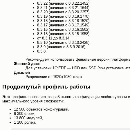
8.3.22 (начиная с 8.3.22.2452);
8.3.21 (начиная с 8.3.21.1644);
8.3.20 (начиная с 8.3.20.2257);
8.3.19 (начиная с 8.3.19.1770);
8.3.18 (начиная с 8.3.18.1520);
8.3.17 (начиная с 8.3.17.1549);
8.3.16 (начиная с 8.3.16.1502);
8.3.15 (начиная с 8.3.15.1958);
от 8.3.11 до 8.3.14;
8.3.10 (начиная с 8.3.10.2428);
8.3.9 (начиная с 8.3.9.2016);
8.3.8.
Рекомендуем использовать финальные версии платформы
Жесткий диск
Для установки 1C:EDT — HDD или SSD (при установке исп
Дисплей
Разрешение от 1920x1080 точек.
Продвинутый профиль работы
Этот профиль позволяет разрабатывать конфигурации любого уровня с
максимального уровня сложности:
12 500 объектов конфигурации,
6 300 форм,
13 800 модулей,
1 200 ролей.