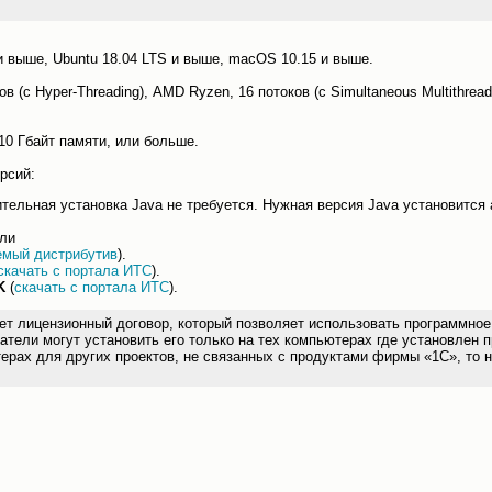
и выше, Ubuntu 18.04 LTS и выше, macOS 10.15 и выше.
оков (с Hyper-Threading), AMD Ryzen, 16 потоков (c Simultaneous Multith
10 Гбайт памяти, или больше.
рсий:
ельная установка Java не требуется. Нужная версия Java установится 
или
емый дистрибутив
).
скачать с портала ИТС
).
K
(
скачать с портала ИТС
).
ицензионный договор, который позволяет использовать программное о
атели могут установить его только на тех компьютерах где установлен 
ерах для других проектов, не связанных с продуктами фирмы «1С», то