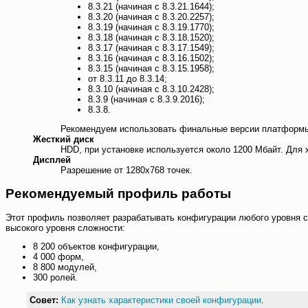
8.3.21 (начиная с 8.3.21.1644);
8.3.20 (начиная с 8.3.20.2257);
8.3.19 (начиная с 8.3.19.1770);
8.3.18 (начиная с 8.3.18.1520);
8.3.17 (начиная с 8.3.17.1549);
8.3.16 (начиная с 8.3.16.1502);
8.3.15 (начиная с 8.3.15.1958);
от 8.3.11 до 8.3.14;
8.3.10 (начиная с 8.3.10.2428);
8.3.9 (начиная с 8.3.9.2016);
8.3.8.
Рекомендуем использовать финальные версии платформы
Жесткий диск
HDD, при установке используется около 1200 Мбайт. Для
Дисплей
Разрешение от 1280х768 точек.
Рекомендуемый профиль работы
Этот профиль позволяет разрабатывать конфигурации любого уровня 
высокого уровня сложности:
8 200 объектов конфигурации,
4 000 форм,
8 800 модулей,
300 ролей.
Совет:
Как узнать характеристики своей конфигурации
.