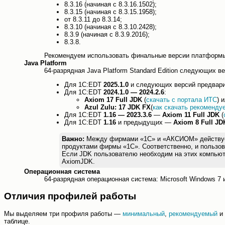
8.3.16 (начиная с 8.3.16.1502);
8.3.15 (начиная с 8.3.15.1958);
от 8.3.11 до 8.3.14;
8.3.10 (начиная с 8.3.10.2428);
8.3.9 (начиная с 8.3.9.2016);
8.3.8.
Рекомендуем использовать финальные версии платформы
Java Platform
64-разрядная Java Platform Standard Edition следующих ве
Для 1С:EDT
2025.1.0
и следующих версий предварит
Для 1С:EDT
2024.1.0 — 2024.2.6
:
Axiom 17 Full JDK
(
скачать с портала ИТС
) 
Azul Zulu: 17 JDK FX
(
как скачать рекоменду
Для 1С:EDT
1.16 — 2023.3.6
—
Axiom 11 Full JDK
(
Для 1С:EDT
1.16
и предыдущих —
Axiom 8 Full JD
Важно:
Между фирмами «1С» и «АКСИОМ» действует л
продуктами фирмы «1С». Соответственно, и пользов
Если JDK пользователю необходим на этих компьют
AxiomJDK.
Операционная система
64-разрядная операционная система: Microsoft Windows 7 
Отличия профилей работы
Мы выделяем три профиля работы —
минимальный
,
рекомендуемый
и
таблице.