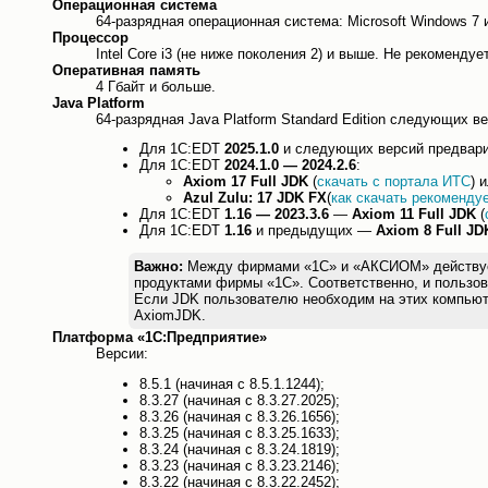
Операционная система
64-разрядная операционная система: Microsoft Windows 7 
Процессор
Intel Core i3 (не ниже поколения 2) и выше. Не рекоменд
Оперативная память
4 Гбайт и больше.
Java Platform
64-разрядная Java Platform Standard Edition следующих ве
Для 1С:EDT
2025.1.0
и следующих версий предварит
Для 1С:EDT
2024.1.0 — 2024.2.6
:
Axiom 17 Full JDK
(
скачать с портала ИТС
) 
Azul Zulu: 17 JDK FX
(
как скачать рекоменду
Для 1С:EDT
1.16 — 2023.3.6
—
Axiom 11 Full JDK
(
Для 1С:EDT
1.16
и предыдущих —
Axiom 8 Full JD
Важно:
Между фирмами «1С» и «АКСИОМ» действует л
продуктами фирмы «1С». Соответственно, и пользов
Если JDK пользователю необходим на этих компьют
AxiomJDK.
Платформа «1С:Предприятие»
Версии:
8.5.1 (начиная с 8.5.1.1244);
8.3.27 (начиная с 8.3.27.2025);
8.3.26 (начиная с 8.3.26.1656);
8.3.25 (начиная с 8.3.25.1633);
8.3.24 (начиная с 8.3.24.1819);
8.3.23 (начиная с 8.3.23.2146);
8.3.22 (начиная с 8.3.22.2452);