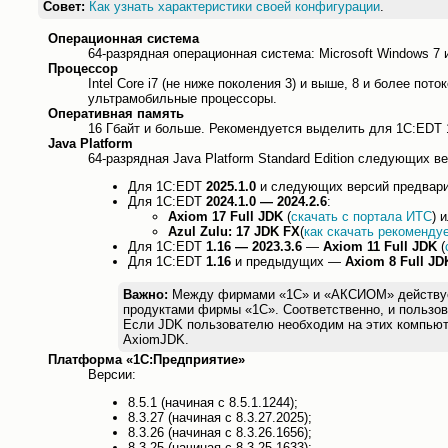
Совет:
Как узнать характеристики своей конфигурации
.
Операционная система
64-разрядная операционная система: Microsoft Windows 7 
Процессор
Intel Core i7 (не ниже поколения 3) и выше, 8 и более пот
ультрамобильные процессоры.
Оперативная память
16 Гбайт и больше. Рекомендуется выделить для 1C:EDT 
Java Platform
64-разрядная Java Platform Standard Edition следующих ве
Для 1С:EDT
2025.1.0
и следующих версий предварит
Для 1С:EDT
2024.1.0 — 2024.2.6
:
Axiom 17 Full JDK
(
скачать с портала ИТС
) 
Azul Zulu: 17 JDK FX
(
как скачать рекоменду
Для 1С:EDT
1.16 — 2023.3.6
—
Axiom 11 Full JDK
(
Для 1С:EDT
1.16
и предыдущих —
Axiom 8 Full JD
Важно:
Между фирмами «1С» и «АКСИОМ» действует л
продуктами фирмы «1С». Соответственно, и пользов
Если JDK пользователю необходим на этих компьют
AxiomJDK.
Платформа «1С:Предприятие»
Версии:
8.5.1 (начиная с 8.5.1.1244);
8.3.27 (начиная с 8.3.27.2025);
8.3.26 (начиная с 8.3.26.1656);
8.3.25 (начиная с 8.3.25.1633);