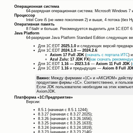
Операционная система
64-разрядная операционная система: Microsoft Windows 7 
Процессор
Intel Core i5 (не ниже поколения 2) и выше, 4 потока (бе
Оперативная память
8 Гбайт и больше. Рекомендуется выделить для 1C:EDT 6
Java Platform
64-разрядная Java Platform Standard Edition следующих ве
Для 1С:EDT
2025.1.0
и следующих версий предварит
Для 1С:EDT
2024.1.0 — 2024.2.6
:
Axiom 17 Full JDK
(
скачать с портала ИТС
) 
Azul Zulu: 17 JDK FX
(
как скачать рекоменду
Для 1С:EDT
1.16 — 2023.3.6
—
Axiom 11 Full JDK
(
Для 1С:EDT
1.16
и предыдущих —
Axiom 8 Full JD
Важно:
Между фирмами «1С» и «АКСИОМ» действует л
продуктами фирмы «1С». Соответственно, и пользов
Если JDK пользователю необходим на этих компьют
AxiomJDK.
Платформа «1С:Предприятие»
Версии:
8.5.1 (начиная с 8.5.1.1244);
8.3.27 (начиная с 8.3.27.2025);
8.3.26 (начиная с 8.3.26.1656);
8.3.25 (начиная с 8.3.25.1633);
8.3.24 (начиная с 8.3.24.1819);
8.3.23 (начиная с 8.3.23.2146);