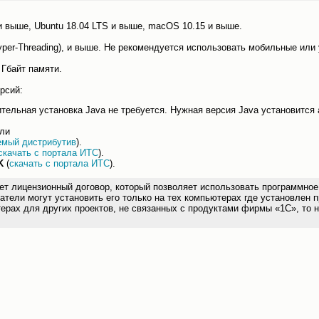
и выше, Ubuntu 18.04 LTS и выше, macOS 10.15 и выше.
з Hyper-Threading), и выше. Не рекомендуется использовать мобильные или
 Гбайт памяти.
рсий:
ельная установка Java не требуется. Нужная версия Java установится 
или
емый дистрибутив
).
скачать с портала ИТС
).
K
(
скачать с портала ИТС
).
ицензионный договор, который позволяет использовать программное о
атели могут установить его только на тех компьютерах где установлен 
ерах для других проектов, не связанных с продуктами фирмы «1С», то