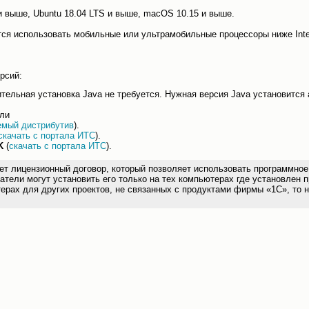
и выше, Ubuntu 18.04 LTS и выше, macOS 10.15 и выше.
уется использовать мобильные или ультрамобильные процессоры ниже Intel
рсий:
ельная установка Java не требуется. Нужная версия Java установится 
или
емый дистрибутив
).
скачать с портала ИТС
).
K
(
скачать с портала ИТС
).
ицензионный договор, который позволяет использовать программное о
атели могут установить его только на тех компьютерах где установлен 
ерах для других проектов, не связанных с продуктами фирмы «1С», то