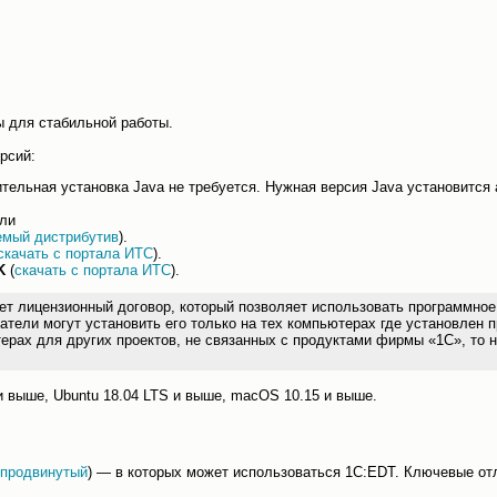
 для стабильной работы.
рсий:
ельная установка Java не требуется. Нужная версия Java установится 
или
емый дистрибутив
).
скачать с портала ИТС
).
K
(
скачать с портала ИТС
).
ицензионный договор, который позволяет использовать программное о
атели могут установить его только на тех компьютерах где установлен 
ерах для других проектов, не связанных с продуктами фирмы «1С», то
и выше, Ubuntu 18.04 LTS и выше, macOS 10.15 и выше.
продвинутый
) — в которых может использоваться 1C:EDT. Ключевые от