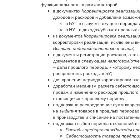
функциональность, в рамках которой:
в документах
Корректировка реализаци
доходов и расходов и добавлена возможн
в БУ - в выручке текущего периода
в НУ - в доходах/убытках прошлых 
из документов
Корректировка реализац
корректировки реализации, исключены в
Возврат недопоставленного товара
;
в документы регистрации расходов, а та
документов в следующем налоговом/отче
– даты прошлого периода, к которому не
распределить расходы в БУ;
для хранения периода корректировки вне
доработан механизм расчета себестоимо
продаж и изменению расходов прошлого 
относящихся к прошлому периоду;
поддержано распределение сумм коррект
на выбытия товаров в прошлых периодах 
в производстве и списание на постатейны
поддержан выбор периода отклонений в 
Расходы предприятия/Расходы ор
Себестоимость товаров предпри