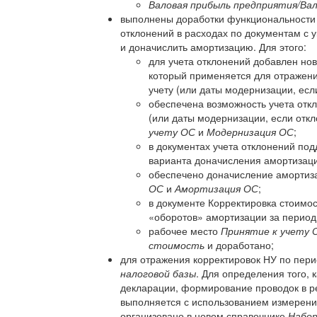
Валовая прибыль предприятия/Вал
выполнены доработки функциональности 
отклонений в расходах по документам с 
и доначислить амортизацию. Для этого:
для учета отклонений добавлен но
который применяется для отражени
учету (или даты модернизации, есл
обеспечена возможность учета откл
(или даты модернизации, если отк
учету ОС
и
Модернизация ОС
;
в документах учета отклонений под
варианта доначисления амортизаци
обеспечено доначисление аморти
ОС
и
Амортизация ОС
;
в документе Корректировка стоимо
«оборотов» амортизации за период
рабочее место
Принятие к учету 
стоимость
и доработано;
для отражения корректировок НУ по пер
налоговой базы
. Для определения того, 
декларации, формирование проводок в р
выполняется с использованием измерен
организовано в новом справочнике
Набор