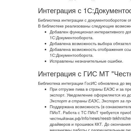
Интеграция с 1С:Документо
Библиотека интеграции с документооборотом об
В библиотеке реализованы следующие возможн
Добавлен функционал интерактивного до
1С:Документооборота.
Добавлена возможность выбора обязатель
Добавлена возможность отображения ссы
1С:Документооборота.
Исправлены незначительные ошибки.
Интеграция с ГИС МТ "Чест
Библиотека интеграции ГосИС обновлена до ве
При отгрузке пива в страны ЕАЭС и за п
экспорт. Уведомление оформляется из д
Экспорт в страны ЕАЭС
,
Экспорт за п
Поддержана возможность (в ознакомител
ПИоТ. Работа с ТС ПИоТ требуется приобр
честныйзнак.рф/info/news/reestr-tekhniches
драйверов и прошивок ККТ. До окончания
механизмы работы с разрешительным ре